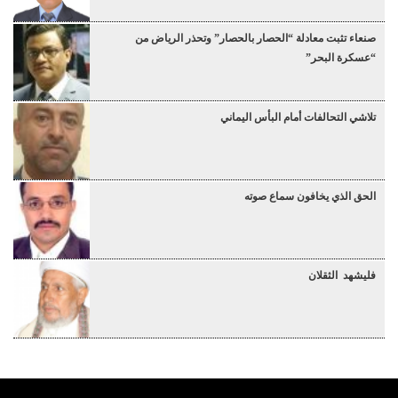
صنعاء تثبت معادلة “الحصار بالحصار” وتحذر الرياض من
“عسكرة البحر”
تلاشي التحالفات أمام البأس اليماني
الحق الذي يخافون سماع صوته
فليشهد الثقلان