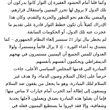
وكما قلنا أمام الحشود الغفيرة إن الثوار كانوا يدركون أن
تلك الدول لا يروق لها تحرر اليمنيين واستقلال قرارهم،
والمضي ببلادهم نحو التطور والحرية والتقدم، وكان هذا
الإدراك كفيلاً بأن تكون خطط الثوار قادرة على تقديم ما
عجزت عنه تلك الدول، أو الحكومات السابقة.
لم يخطر ببال ثوار 21 سبتمبر إلغاء النظام الجمهوري – كما
يتشدق به أعداء الثورة – إذ لا يزال قائماً ومستمراً، ولولا
العدوان للمس الجميع أن اليمنيين مستمرون في نهجهم
الديمقراطي ويحكمون أنفسهم بأنفسهم.
المبادرة التي قدمها المجلس السياسي الأعلى، جاءت
حرصاً على إحلال السلام وصون الدماء، ولا هدف غير
السلام لتلك المبادرة، وهو ما يجعل من يقفون ضد السلام
ويسعون إلى إطالة أمد الحرب أمام خيارات لا مناص منها؛
فإما أن يقبلوا هذه المبادرة بصدق ويعملون لأجلها بجدية
وشفافية، وإلا فقد خَبِروا ما يستطيع اليمنيون فعله في