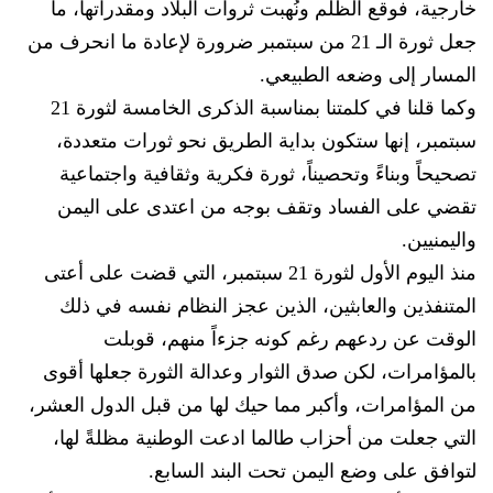
خارجية، فوقع الظلم ونُهبت ثروات البلاد ومقدراتها، ما
جعل ثورة الـ 21 من سبتمبر ضرورة لإعادة ما انحرف من
المسار إلى وضعه الطبيعي.
وكما قلنا في كلمتنا بمناسبة الذكرى الخامسة لثورة 21
سبتمبر، إنها ستكون بداية الطريق نحو ثورات متعددة،
تصحيحاً وبناءً وتحصيناً، ثورة فكرية وثقافية واجتماعية
تقضي على الفساد وتقف بوجه من اعتدى على اليمن
واليمنيين.
منذ اليوم الأول لثورة 21 سبتمبر، التي قضت على أعتى
المتنفذين والعابثين، الذين عجز النظام نفسه في ذلك
الوقت عن ردعهم رغم كونه جزءاً منهم، قوبلت
بالمؤامرات، لكن صدق الثوار وعدالة الثورة جعلها أقوى
من المؤامرات، وأكبر مما حيك لها من قبل الدول العشر،
التي جعلت من أحزاب طالما ادعت الوطنية مظلةً لها،
لتوافق على وضع اليمن تحت البند السابع.