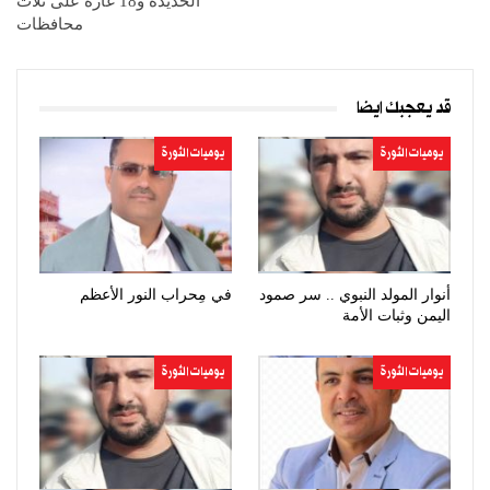
الحديدة و18 غارة على ثلاث
محافظات
قد يعجبك ايضا
يوميات الثورة
يوميات الثورة
أنوار المولد النبوي .. سر صمود
في مِحراب النور الأعظم
اليمن وثبات الأمة
يوميات الثورة
يوميات الثورة