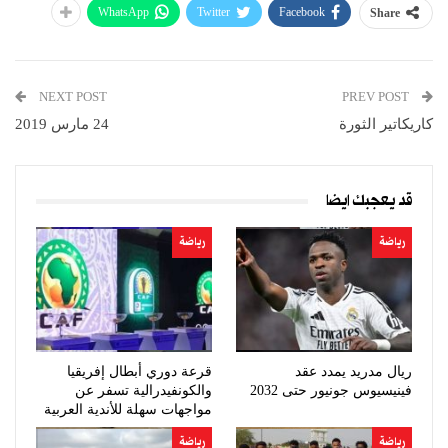
WhatsApp
Twitter
Facebook
Share
NEXT POST
PREV POST
كاريكاتير الثورة
24 مارس 2019
قد يعجبك ايضا
رياضة
رياضة
ريال مدريد يمدد عقد
قرعة دوري أبطال إفريقيا
فينيسيوس جونيور حتى 2032
والكونفيدرالية تسفر عن
مواجهات سهلة للأندية العربية
رياضة
رياضة