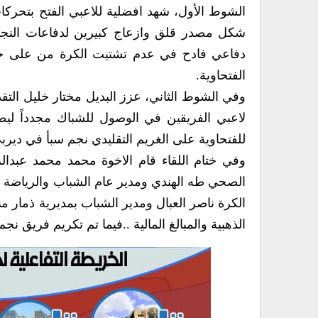
الشوط الأول، شهد افضلية للاعبي الفتح بتحرك
شكل مصدر قلق وازعاج كبيرين لدفاعات النجم
دفاعي فادح في عدم تشتيت الكرة من على خط ال
الفتحاوية.
وفي الشوط الثاني، عزز البديل مختار خليل التقد
لاعبي الفريقين في الوصول للشباك مجدداً ليط
للفتحاوية على الغريم التقليدي نجم سبأ في ديربي
وفي ختام اللقاء قام الاخوة محمد محمد عبدا
الصحي طه الهندي ومدير عام الشباب والرياضة 
الكرة ناصر العبال ومدير الشباب بمديرية ذمار من
الذهبية والمبالغ المالية ..فيما تم تكريم فريق نجم 