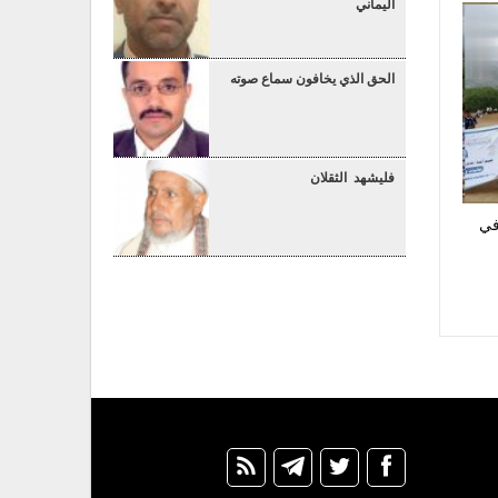
اليماني
الحق الذي يخافون سماع صوته
فليشهد الثقلان
في