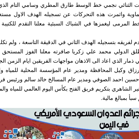
ات الثنائي نجمي خط الوسط طارق المطري وسامي التام الذي
اوية واثمرت هذه التحركات عن تسجيله الهدف الاول مستغ
مرمى ليغمزها في الشباك السبئية معلنا التقدم للكتيبة ا
م لفريقه بتسجيله الهدف الثاني في الدقيقة التاسعة ، ولم تكل
لق الدولي محمد علي زكريا صافرته معلنا الفوز المستحق و
 ذمار الذي اعاد الى الاذهان مواجهات الفريقين ايام الزمن الج
لرزاق وكيل المحافظة ومدير عام المؤسسة المحلية للمياه 
حسين احمد الصوفي ومدير عام المسالخ خالد سالم ورئيس فرع
ير الشاهري بتكريم فريق الفتح بكأس اليوم العالمي للمياه والم
سبأ بمبالغ مالية.