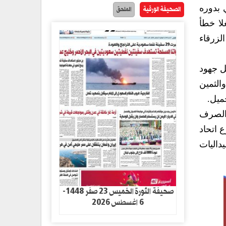
الصحيفة الورقية
 بدوره
الملحق
لا خطأ
لزرقاء
ل جهود
الثمين
ميل.
والصرف
 اتحاد
يداليات
صحيفة الثورة الخميس 23 صفر 1448-
6 اغسطس 2026