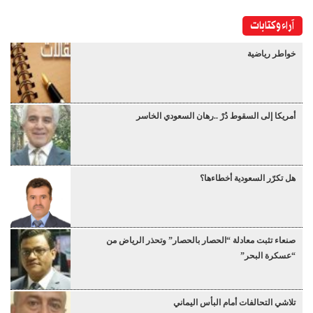
آراء وكتابات
خواطر رياضية
أمريكا إلى السقوط دُرْ ..رهان السعودي الخاسر
هل تكرّر السعودية أخطاءها؟
صنعاء تثبت معادلة “الحصار بالحصار” وتحذر الرياض من
“عسكرة البحر”
تلاشي التحالفات أمام البأس اليماني