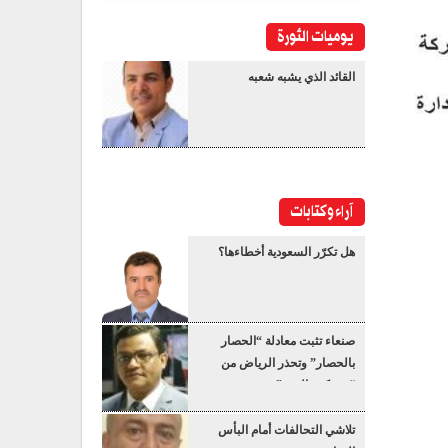
يوميات الثورة
القائد الذي يشبه شعبه
آراء وكتابات
هل تكرّر السعودية أخطاءها؟
صنعاء تثبت معادلة “الحصار
بالحصار” وتحذر الرياض من
“عسكرة البحر”
تلاشي التحالفات أمام البأس