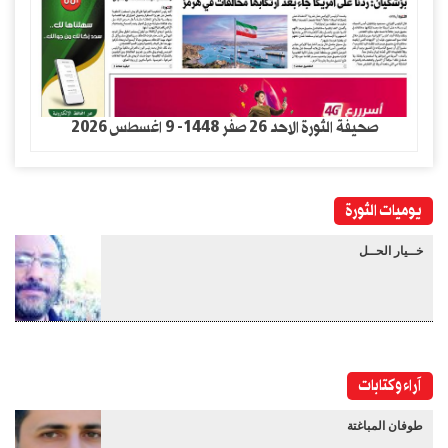
صحيفة الثورة الاحد 26 صفر 1448- 9 اغسطس 2026
يوميات الثورة
خــيار الحــل
آراء وكتابات
طوفان المباغتة