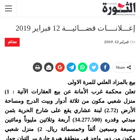
إعـــلانــــات قضـــائيـــة 12 فبراير 2019
محاكم
On
فبراير 12, 2019
Share
بيع بالمزاد العلني للمرة الاولى
تعلن محكمة غرب الأمانة عن بيع العقارات الآتية : 1)
منزل شعبي مكون من ثلاثة أدوار وبيت الدرج ومساحة
الأرض (2.72) لبنة عشاري يقع على شارع الحرية بثمن
مبدئي وقدره (34.277.500) أربعة وثلاثين مليوناً ومائتين
وسبعة وسبعين ألفاً وخمسمائة ريال. 2) منزل شعبي
مكون من دور واحد في منطقة هبرة حارة بير التبان جوار