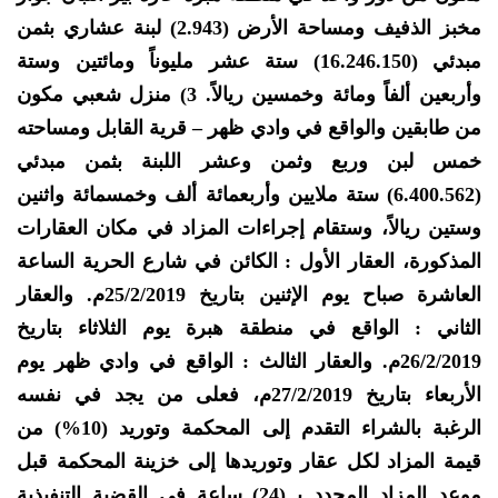
مخبز الذفيف ومساحة الأرض (2.943) لبنة عشاري بثمن
مبدئي (16.246.150) ستة عشر مليوناً ومائتين وستة
وأربعين ألفاً ومائة وخمسين ريالاً. 3) منزل شعبي مكون
من طابقين والواقع في وادي ظهر – قرية القابل ومساحته
خمس لبن وربع وثمن وعشر اللبنة بثمن مبدئي
(6.400.562) ستة ملايين وأربعمائة ألف وخمسمائة واثنين
وستين ريالاً، وستقام إجراءات المزاد في مكان العقارات
المذكورة، العقار الأول : الكائن في شارع الحرية الساعة
العاشرة صباح يوم الإثنين بتاريخ 25/2/2019م. والعقار
الثاني : الواقع في منطقة هبرة يوم الثلاثاء بتاريخ
26/2/2019م. والعقار الثالث : الواقع في وادي ظهر يوم
الأربعاء بتاريخ 27/2/2019م، فعلى من يجد في نفسه
الرغبة بالشراء التقدم إلى المحكمة وتوريد (10%) من
قيمة المزاد لكل عقار وتوريدها إلى خزينة المحكمة قبل
موعد المزاد المحدد بــ(24) ساعة في القضية التنفيذية