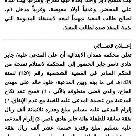
بيت مسلح دور واحد، يحده قبلياً شارع، وشرقياً بيت عبده
علي المحضر، وعدنياً أولاد معوضة، وغربياً مدخل 3م،
لصالح طالب التنفيذ تمهيداً لبيعه لاستيفاء المديونية التي
بذمة المنفذ ضده لطالب التنفيذ.
_______________________________________________
إعـــلان قضـــائي
تعلن محكمة همدان الابتدائية أن على المدعى عليه/ جابر
هادي ناصر جابر الحضور إلى المحكمة لاستلام نسخة من
الحكم الصادر في القضية الشخصية رقم (120) لسنة
1439هـ في ما بينه وبين المدعية/ خلود خالد علي مهدي
الحاج، والذي قضى منطوقه بالآتي : 1) فسخ عقد نكاح
المدعية من عصمة المدعى عليه للغيبة مع عدم الإنفاق. 2)
إلزام المدعى عليه بتسليم مبلغ وقدره ثلاثمائة ألف ريال
نفقة سابقة للطفلة هالة جابر هادي ناصر. 3) إلزام المدعى
عليه بتسليم مبلغ وقدره خمسة عشر ألف ريال نفقة