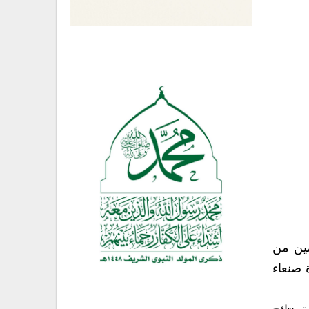
مين من
 صنعاء