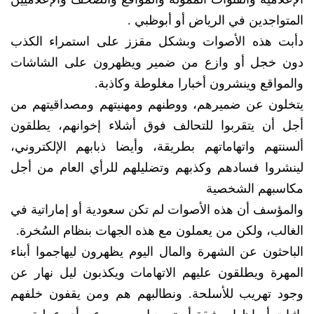
المتواجدين في الرياض أو أبوظبي .
دأبت هذه الأصوات وبشكل مقزز على استمراء الكذب
دون خجل أو وازع من ضمير ويظهرون على الشاشات
والمواقع وينشرون أخبارا مغلوطة وكاذبة.
يتخلون عن ضميرهم، ووطنهم ومهنيتهم ومصداقيتهم من
أجل أن يتقربوا للتحالف فوق أشلاء إخوانهم، يطلقون
ألسنتهم واتهاماتهم بطريقة، وأيضا ذبابهم الإلكتروني،
لينشروا فسادهم وكذبهم وتضليلهم للرأي العام من أجل
مكاسبهم الشخصية
والمؤسف أن هذه الأصوات لم تكن سعودية أو إماراتية في
الغالب، ولكن من يعملون مع هذه الجهات بنظام السُخرة.
الباحثون عن الشهرة والمال اليوم يظهرون ليهاجموا أبناء
المهرة ويطلقون عليهم الاتهامات ويكذبون ليل نهار عن
وجود تهريب للأسلحة. ونطالبهم هم ومن يقفون خلفهم