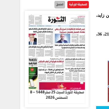
الصحيفة الورقية
الملحق
 زايد،
أحرز أهداف المباراة لمنتخب قطر، بو علام خوخي، المعز علي، حسن الهيدوس وحامد إسماعيل في الدقائق (21، 36،
صحيفة الثورة السبت 25 صفر1448 – 8
اغسطس 2026