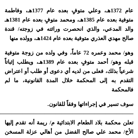
عام 1372هـ، وعلي متوفٍ بعده عام 1377هـ، وفاطمة
متوفية بعده عام 1385هـ، ومحمد متوفٍ بعده عام 1381هـ
والد المدعي، والذي انحصرت وراثته في زوجته/ قندة
صالح مهدي العذري متوفية بعده عام 1424هـ، وولده منها
وهو/ محمد وعمره 72 عاماً، وفي ولده من زوجة متوفية
قبله وهو/ أحمد متوفٍ بعده عام 1389هـ، ويطلب إثباتاً
شرعياً بذلك، فعلى من لديه أي دعوى أو طلب أو اعتراض
التقدم به إلى المحكمة خلال المدة القانونية، ما لم
فالمحكمة
سوف تسير في إجراءاتها وفقاً للقانون.
—————————————————————————
تعلن محكمة بلاد الطعام الابتدائية م/ ريمة أنه تقدم إليها
الأخ/ محمد علي صالح الفضل من أهالي عزلة المسخن