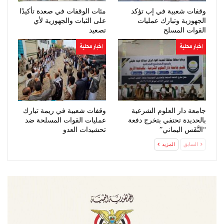
وقفات شعبية في إب تؤكد
مئات الوقفات في صعدة تأكيدًا
الجهوزية وتبارك عمليات
على الثبات والجهوزية لأي
القوات المسلح
تصعيد
اخبار محلية
اخبار محلية
جامعة دار العلوم الشرعية
وقفات شعبية في ريمة تبارك
بالحديدة تحتفي بتخرج دفعة
عمليات القوات المسلحة ضد
“النَّفَس اليماني”
تحشيدات العدو
السابق
المزيد