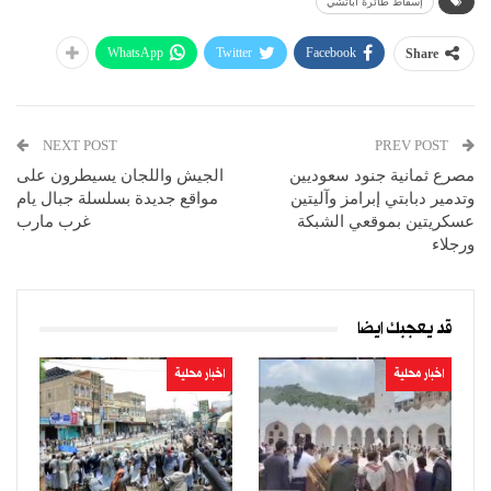
إسقاط طائرة أباتشي
WhatsApp
Twitter
Facebook
Share
NEXT POST
PREV POST
مصرع ثمانية جنود سعوديين
الجيش واللجان يسيطرون على
وتدمير دبابتي إبرامز وآليتين
مواقع جديدة بسلسلة جبال يام
عسكريتين بموقعي الشبكة
غرب مارب
ورجلاء
قد يعجبك ايضا
اخبار محلية
اخبار محلية