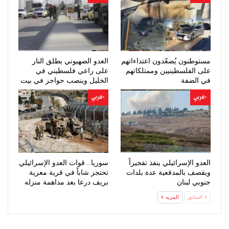
مستوطنون يُصعّدون اعتداءاتهم
العدو الصهيوني يطلق النار
على الفلسطينيين وممتلكاتهم
على راعي فلسطيني في
في الضفة
الخليل وينصب حواجز في بيت
لحم
-عربي
-عربي
العدو الإسرائيلي ينفذ تفجيراً
سوريا.. قوات العدو الإسرائيلي
ويقصف بالمدفعية عدة بلدات
تحتجز شاباً في قرية معرية
جنوبي لبنان
بريف درعا بعد مداهمة منزله
السابق
المزيد