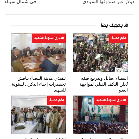
دولار عبر صندوقها السيادي
في شمال سيناء
قد يعجبك ايضا
اخبار محلية
الذكرى السنوية للشهيد
البيضاء..قبائل ولدربيع قيفه
تنفيذي مدينة البيضاء يناقش
تُعلن النكف القبلي لمواجهة
تحضيرات إحياء الذكرى لسنوية
العدو
للشهيد
الذكرى السنوية للشهيد
اخبار محلية