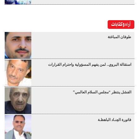
آراء وكتابات
طوفان المباغتة
استقالة البروي.. لمن يفهم المسؤولية واحترام القرارات
الفشل ينتظر “مجلس السلام العالمي”
فاتورة العِنـاد الباهظـة