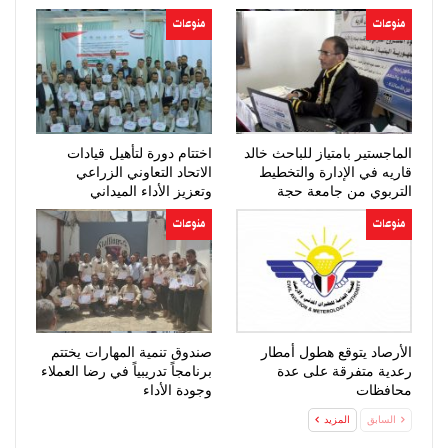
منوعات
منوعات
الماجستير بامتياز للباحث خالد
اختتام دورة لتأهيل قيادات
قاريه في الإدارة والتخطيط
الاتحاد التعاوني الزراعي
التربوي من جامعة حجة
وتعزيز الأداء الميداني
منوعات
منوعات
الأرصاد يتوقع هطول أمطار
صندوق تنمية المهارات يختتم
رعدية متفرقة على عدة
برنامجاً تدريبياً في رضا العملاء
محافظات
وجودة الأداء
السابق
المزيد