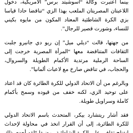
بينما اعتبرت وكالة “أسوشيتد برس” الأمريكية، دخول
اللاعبتان المصريتان الملعب بهذا الزي “تناقضا حادا قياسا
بزي الكرة الشاطئية المعتاد المكون من مايوه بكيني
للنساء، وشورت قصير للرجال”.
من جهتها، قالت “ديلي ميل” إن ريو دي جانيرو جلبت
الثقافات المتناقضة معها “المرأة المصرية خرجت إلى
الساحة الرملية مرتدية الأكمام الطويلة والسروال،
والحجاب، في تناقض صارخ مع لاعبات ألمانيا”.
وبالرغم من أن الاتحاد الدولي للكرة الطائرة كان قد اعتاد
على توحيد الزي، لكنه خفف من قيوده وسمح بأكمام
كاملة وسراويل طويلة.
فقد أشار ريتشارد بيكر، المتحدث باسم الاتحاد الدولي
للكرة الطائرة، إلى أن القرار اتخذ في محاولة لإحداث
انفتاح ثقافي على الكرة الشاطئية، مضيفا “لقد أجدى ذلك