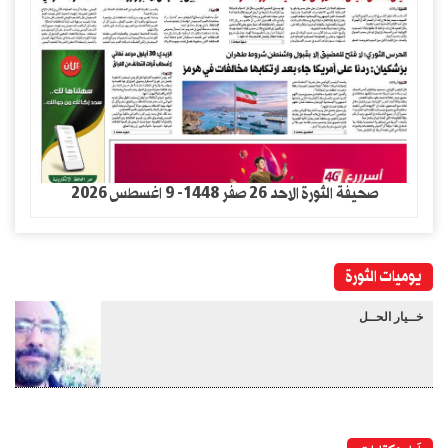
صحيفة الثورة الاحد 26 صفر 1448- 9 اغسطس 2026
يوميات الثورة
خــيار الحــل