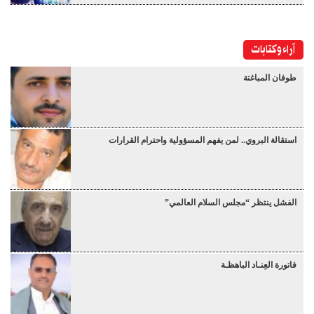
آراء وكتابات
طوفان المباغتة
استقالة البروي.. لمن يفهم المسؤولية واحترام القرارات
الفشل ينتظر “مجلس السلام العالمي”
فاتورة العِنـاد الباهظـة