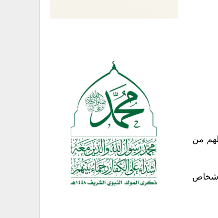
لهم من
 أشخاص