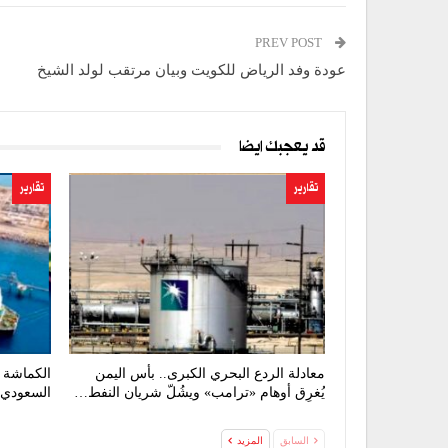
PREV POST
عودة وفد الرياض للكويت وبيان مرتقب لولد الشيخ
قد يعجبك ايضا
تقارير
تقارير
معادلة الردع البحري الكبرى.. بأس اليمن
الكماشة ا
يُغرِق أوهام «ترامب» ويشُلّ شريان النفط…
السعودي 
السابق
المزيد