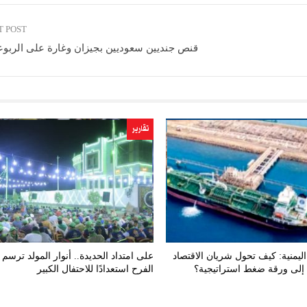
T POST
قنص جنديين سعوديين بجيزان وغارة على الربوع
تقارير
ليمنية: كيف تحول شريان الاقتصاد
على امتداد الحديدة.. أنوار المولد ترسم 
إلى ورقة ضغط استراتيجية؟
الفرح استعدادًا للاحتفال الكبير