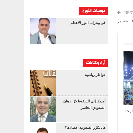
يوميات الثورة
NEX
ة بعسير
في مِحراب النور الأعظم
آراء وكتابات
خواطر رياضية
أمريكا إلى السقوط دُرْ ..رهان
السعودي الخاسر
لوحة
هل تكرّر السعودية أخطاءها؟