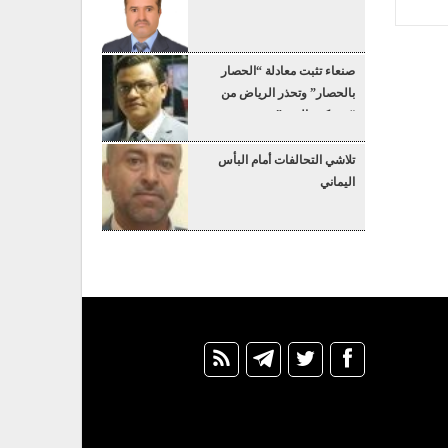
صنعاء تثبت معادلة “الحصار
بالحصار” وتحذر الرياض من
“عسكرة البحر”
تلاشي التحالفات أمام البأس
اليماني