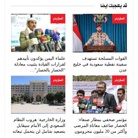
قد يعجبك ايضا
السلايدر
السلايدر
القوات المسلحة تستهدف
علماء اليمن يؤكدون تأييدهم
سفينة نفطية سعودية في خليج
لقرارات القيادة بتثبيت معادلة
عدن
“الحصار بالحصار”…
السلايدر
السلايدر
مؤتمر صحفي بمطار صنعاء:
وزارة الخارجية: هروب النظام
الحصار ضاعف معاناة المرضى
السعودي إلى الأمام سيقابل
وأكثر من 20 مليون محرومون
بتصعيد شامل لن يتحمل تبعاته
من…