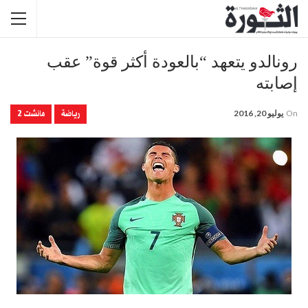
رونالدو يتعهد “بالعودة أكثر قوة” عقب
إصابته
رياضة
مانشت 2
On
يوليو 20, 2016