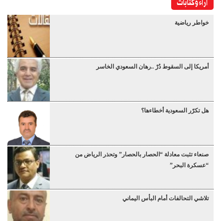
آراء وكتابات
خواطر رياضية
أمريكا إلى السقوط دُرْ ..رهان السعودي الخاسر
هل تكرّر السعودية أخطاءها؟
صنعاء تثبت معادلة “الحصار بالحصار” وتحذر الرياض من
“عسكرة البحر”
تلاشي التحالفات أمام البأس اليماني