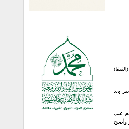
لفيفا)
زين بعد تتويجه بطلاً لكأس أوروبا الأحد الماضي بفوزه على نظيره الفرنسي 1-صفر بعد
دم على
م الرابعة، وتشيلي الخامسة، فيما قفز منتخب فرنسا 10 مراكز وأصبح