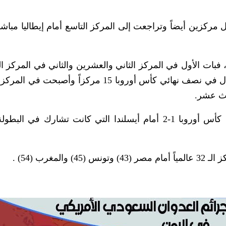
مركزين أيضاً وتراجعت إلى المركز التاسع أمام إيطاليا مباشر
 منتخبي أيسلندا وكرواتيا 12 مركزاً، فبات الأول في المركز الثاني والعشرين والثاني في الم
عشر، كما تقدمت ويلز التي خسرت أمام البرتغال في نصف نهائي كأس أوروبا 15 مركزاً وأص
لث عشر.
وخسرت انكلترا بشكل مفاجىء في ثمن نهائي كأس أوروبا 1-2 أمام أيسلندا التي كانت تشارك في
غرب (54) .