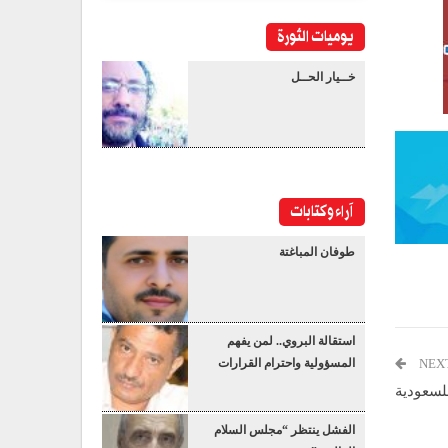
يوميات الثورة
خــيار الحــل
آراء وكتابات
طوفان المباغتة
استقالة البروي.. لمن يفهم
NEX
المسؤولية واحترام القرارات
سعودية
الفشل ينتظر “مجلس السلام