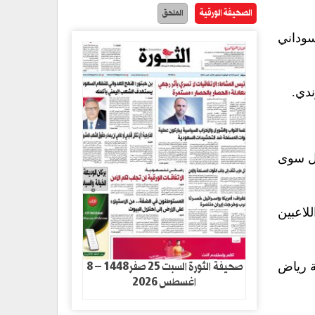
الصحيفة الورقية
الملحق
سوداني
دي.
ول سوى
لاعبين
صحيفة الثورة السبت 25 صفر1448 – 8
ة رياض
اغسطس 2026