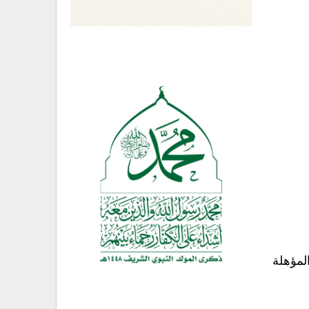
لمؤهلة