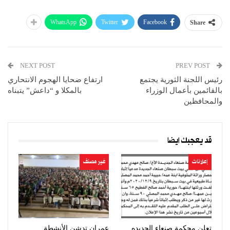
WhatsApp
Twitter
Facebook
Share
NEXT POST
PREV POST
رئيس اللجنة الثورية يجتمع
ارتفاع ضحايا الهجوم الانتحاري
بالقائمين بأعمال الوزراء
بالمكلا و “داعش” يتبناه
والمحافظين
قد يعجبك ايضا
إعلانات
غير مصنف
تعلن محكمة صنعاء الجديده
عمران تدشن الأنشطة