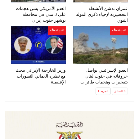
عمران تدشن الأنشطة
العدو الأمريكي يشن هجمات
التحضيرية لإحياء ذكرى المولد
على 3 مدن في محافظة
النبوي
بوشهر جنوب إيران
غير مصنف
غير مصنف
العدو الإسرائيلي يواصل
وزير الخارجية الإيراني يبحث
خروقاته في جنوب لبنان
مع نظيره العماني التطورات
بتفجيرات وهجمات طائرات
الإقليمية
مسيّرة
السابق
المزيد