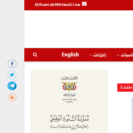
Althawrah99@gmail.com
اسبات
إعلانات
English
مانشت 2