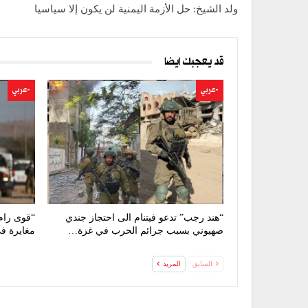
ولد الشيخ: حل الأزمة اليمنية لن يكون إلا سياسيا
قد يعجبك ايضا
-عربي
-عربي
“هند رجب” تدعو فيتنام الى احتجاز جندي
“قوى رام 
صهيوني بسبب جرائم الحرب في غزة…
مغايرة في
السابق
المزيد