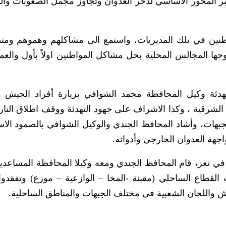
تبر المحور الاساسي لدحر العدوان وتجاوز مجمل الصعوبات وا
اطنين في تلك المديريات، واستمع الى مشاكلهم وهموهم ومتط
ها المجالس المحلية بحل مشاكل المواطنين اولاً بأول والع
دئة وكيل المحافظة محمد الشوافي بزيارة أفراد الجيش و
لشرقية ، وكذا الاشراف على جهود التهدئة ووقف اطلاق النار.
الجبهات، وأشاد المحافظ الجندي والوكيل الشوافي بالصمود ال
هة العدوان الخارجي وأدواته.
ت في تعز، قام المحافظ الجندي ومعه وكيلا المحافظة المساعدي
 القطاع الساحلي (مقبنة -المخا – الوازعية – موزع) وتفقدوا
يش واللجان الشعبية في مختلف الجبهات والمناطق الساحلية.