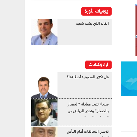
يوميات الثورة
القائد الذي يشبه شعبه
آراء وكتابات
هل تكرّر السعودية أخطاءها؟
صنعاء تثبت معادلة “الحصار
بالحصار” وتحذر الرياض من
“عسكرة البحر”
تلاشي التحالفات أمام البأس