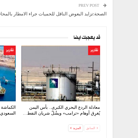
PREV POST
الصحة:تزايد البعوض الناقل للحميات جراء الامطار بالمح
قد يعجبك ايضا
تقارير
تقارير
معادلة الردع البحري الكبرى.. بأس اليمن
الكماشة ا
يُغرِق أوهام «ترامب» ويشُلّ شريان النفط…
السعودي 
السابق
المزيد