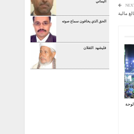
اليماني
NEX
غ مالية
الحق الذي يخافون سماع صوته
فليشهد الثقلان
لوحة