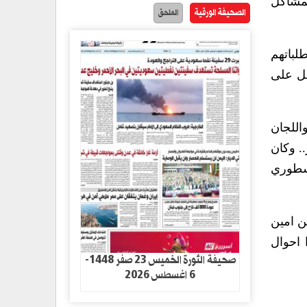
لمشاكل
الصحيفة الورقية
الملحق
لباتهم
مل على
اللجان
. وكان
اسطوري
ن امين
 احوال
صحيفة الثورة الخميس 23 صفر 1448-
6 اغسطس 2026