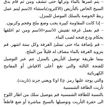
– يتم غمرها بالماء وتركها حتى تنشف ومن ثم قام بدق
السيخ الخاص بالتأريض (الاكترود)باستثناء 20سم ليتم عمل
ربط الخوصة بالسلك الموصل للمنزل.
– إذا كانت المقاومة كبيرة يجب وضع ملح وفحم وكربون.
– قم بعمل غرفة تفتيش 50سم×50سم ومن ثم اغلقها
بحكام ودع فتحه لصب الماء.
– قم بإضافة ماء حتى تمتلئ الغرفة وكل ستة اشهر. قم
بتزويد الغرفة بالماء مضاف له قليلاً من الملح.
بينما طريقة توصيل التأريض بالمنزل تتم عبر التوصيل
للفتحة الثالثة والتي تقع أعلى الافياش أو المفاتيح
الكهربائية
والتي يوجد عليها رمز. Ep اوE ويعني جرند (تاريت).
تأريت الطاقة الشمسية
بالنسبة للطاقة الشمسية قم بتوصيل سلك من اطار اللوح
الى حفرة التأريت وتوصيلها بالسيخ مباشرة أو ضع قاطعاً