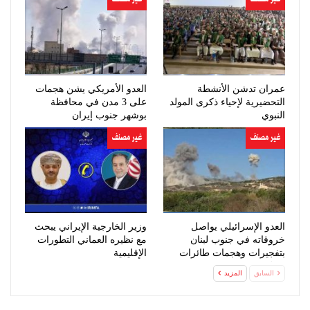
عمران تدشن الأنشطة
العدو الأمريكي يشن هجمات
التحضيرية لإحياء ذكرى المولد
على 3 مدن في محافظة
النبوي
بوشهر جنوب إيران
غير مصنف
غير مصنف
العدو الإسرائيلي يواصل
وزير الخارجية الإيراني يبحث
خروقاته في جنوب لبنان
مع نظيره العماني التطورات
بتفجيرات وهجمات طائرات
الإقليمية
مسيّرة
السابق
المزيد