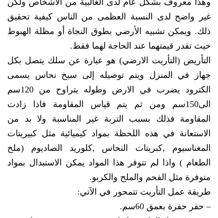
وهذا معروف بشكل عام لدى الغالبية من الأشخاص ولكن
غير واضح لدى النسبة العظمى من الناس كيفية تحقيق
ذلك. ويمكن تشبيه الأرضي بطوق النجاة أو مظلة الهبوط
حيث تقدر قيمتهما عند الحاجة لهما فقط.
التأريض (التأريت الارضي) هو عبارة عن سلك يتصل بكل
جهاز في المنزل ويتم توصيله إلى سيخ نحاس يسمى
الكترود يضرب في الارض وطوله يتراوح من 120سم
الى150سم ومن ثم يتم قياس المقاومة فاذا زادت
المقاومة فذلك بسبب التربة غير المناسبة ولا بد من
الاستعانة في هذه اللحظة بمواد كيميائية مثل كبيريتات
المغناسيوم ,كبريتات النحاس ,كلوريد الصاديوم (ملح
الطعام ) واذا لم تتوفر هذا المواد يمكن الاستبدال بمواد
متوفرة مثل الفحم والملح والكربو.
طريقة عمل التأريت تتمحور في الآتي:
– حفر حفرة بعمق 60سم.