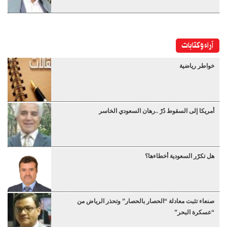
آراء وكتابات
خواطر رياضية
أمريكا إلى السقوط دُرْ ..رهان السعودي الخاسر
هل تكرّر السعودية أخطاءها؟
صنعاء تثبت معادلة “الحصار بالحصار” وتحذر الرياض من
“عسكرة البحر”