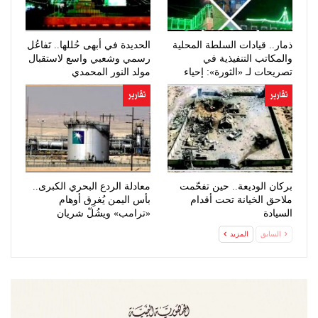
ذمار.. قيادات السلطة المحلية
الحديدة في أبهى حُللها.. تَفاعُل
والمكاتب التنفيذية في
رسمي وشعبي واسع لاستقبال
تصريحات لـ «الثورة»: إحياء
مولد النور المحمدي
ذكرى…
تقارير
تقارير
بركان الوديعة.. حين تفحّمت
معادلة الردع البحري الكبرى..
ملاحق الخيانة تحت أقدام
بأس اليمن يُغرِق أوهام
السيادة
«ترامب» ويشُلّ شريان
النفط…
السابق
المزيد