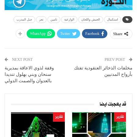
استكمال
الجيش واللجان
الوازعية
تامين
تعز
جبل المدرب
WhatsApp
Twitter
Facebook
Share
NEXT POST
PREV POST
مخلفات الذخائر العنقودية تفتك
وقفة لذوي الاعاقة بمديرية
بأرواح المدنيين
سنحان وبني بهلول تنديدا
بالعدوان والصمت الدولي
قد يعجبك ايضا
تقارير
تقارير