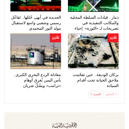
ذمار.. قيادات السلطة المحلية
الحديدة في أبهى حُللها.. تَفاعُل
والمكاتب التنفيذية في
رسمي وشعبي واسع لاستقبال
تصريحات لـ «الثورة»: إحياء
مولد النور المحمدي
ذكرى…
تقارير
تقارير
بركان الوديعة.. حين تفحّمت
معادلة الردع البحري الكبرى..
ملاحق الخيانة تحت أقدام
بأس اليمن يُغرِق أوهام
السيادة
«ترامب» ويشُلّ شريان
النفط…
السابق
المزيد