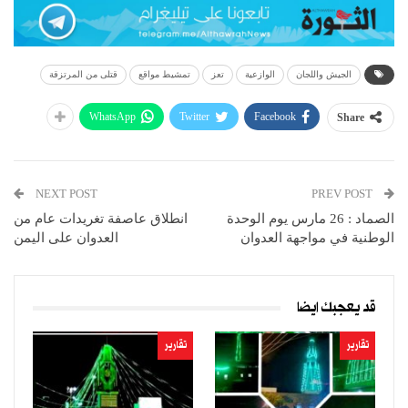
الجيش واللجان
الوازعية
تعز
تمشيط مواقع
قتلى من المرتزقة
WhatsApp
Twitter
Facebook
Share
NEXT POST
PREV POST
الصماد : 26 مارس يوم الوحدة
انطلاق عاصفة تغريدات عام من
الوطنية في مواجهة العدوان
العدوان على اليمن
قد يعجبك ايضا
تقارير
تقارير