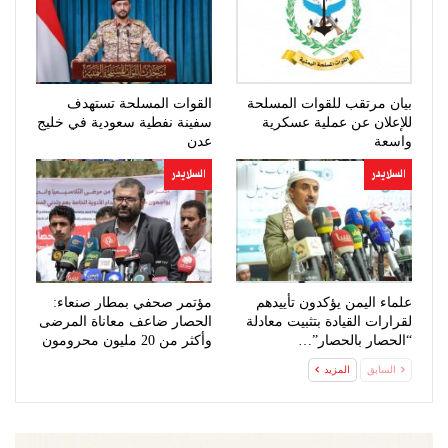
بيان مرتقب للقوات المسلحة
القوات المسلحة تستهدف
للإعلان عن عملية عسكرية
سفينة نفطية سعودية في خليج
واسعة
عدن
السلايدر
السلايدر
علماء اليمن يؤكدون تأييدهم
مؤتمر صحفي بمطار صنعاء:
لقرارات القيادة بتثبيت معادلة
الحصار ضاعف معاناة المرضى
“الحصار بالحصار”…
وأكثر من 20 مليون محرومون
من…
السابق
المزيد