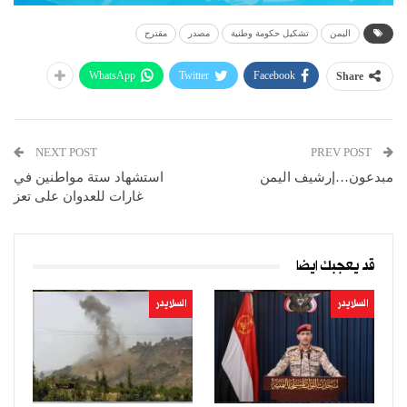
اليمن
تشكيل حكومة وطنية
مصدر
مقترح
WhatsApp
Twitter
Facebook
Share
NEXT POST
PREV POST
مبدعون…إرشيف اليمن
استشهاد ستة مواطنين في
غارات للعدوان على تعز
قد يعجبك ايضا
السلايدر
السلايدر