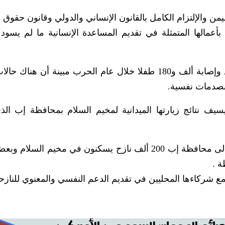
 والإلتزام الكامل بالقانون الإنساني والدولي وقانون حقوق ا
أعمالها المتمثلة في تقديم المساعدة الإنسانية ما لم يسود 
وأكدت أن المنظمة تحققت من مقتل 800 طفل وإصابة ألف و180 طفلا خلال عام الحرب مبينة أن هن
 بصدمات نفسية.
سيف نتائج زيارتها الميدانية لمخيم السلام بمحافظة إب الذ
وأشارت إلى أن عدد النازحين من محافظة تعز إلى محافظة إب 200 ألف نازح يسكنون في مخيم ال
 .
ع شركاءها المحليين في تقديم الدعم النفسي والمعنوي للنازح