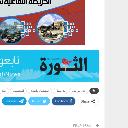
166 مواطن
22 طفل
استشهاد واصابة
اليونسيف
حجة
Telegram
Twitter
Facebook
Share
PREV POST