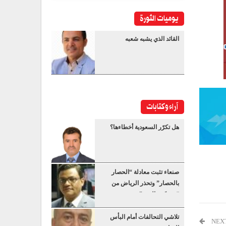
يوميات الثورة
القائد الذي يشبه شعبه
آراء وكتابات
هل تكرّر السعودية أخطاءها؟
صنعاء تثبت معادلة “الحصار
بالحصار” وتحذر الرياض من
“عسكرة البحر”
تلاشي التحالفات أمام البأس
NEX