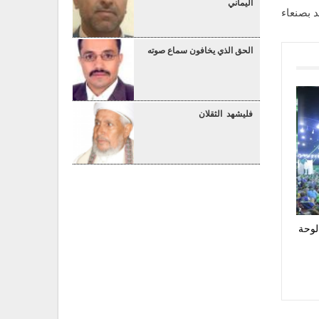
اليماني
د بصنعاء
الحق الذي يخافون سماع صوته
فليشهد الثقلان
لوحة