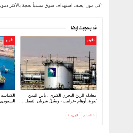
“كي مون”يصف استهداف سوق مستبأ بحجة بالأكثر دموية
قد يعجبك ايضا
تقارير
تقارير
معادلة الردع البحري الكبرى.. بأس اليمن
الكماشة ا
يُغرِق أوهام «ترامب» ويشُلّ شريان النفط…
السعودي 
السابق
المزيد