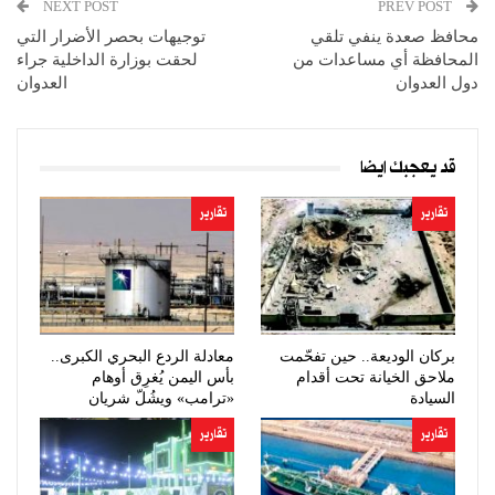
NEXT POST
PREV POST
محافظ صعدة ينفي تلقي
توجيهات بحصر الأضرار التي
المحافظة أي مساعدات من
لحقت بوزارة الداخلية جراء
دول العدوان
العدوان
قد يعجبك ايضا
تقارير
تقارير
بركان الوديعة.. حين تفحّمت
معادلة الردع البحري الكبرى..
ملاحق الخيانة تحت أقدام
بأس اليمن يُغرِق أوهام
السيادة
«ترامب» ويشُلّ شريان
النفط…
تقارير
تقارير