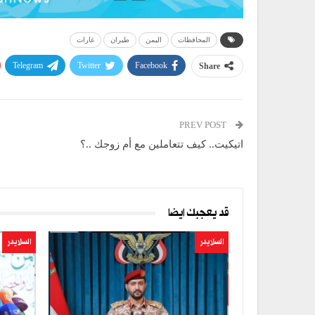
المحافظات
اليمن
طيران
غارات
Telegram
Twitter
Facebook
Share
PREV POST
اتيكيت.. كيف تتعاملين مع أم زوجك ..؟
قد يعجبك ايضا
السلايدر
السلايدر