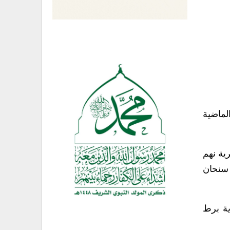
دد من محافظات الجمهورية خلال الـ 24 ساعة الماضية
ية نهم
سنحان
ة برط