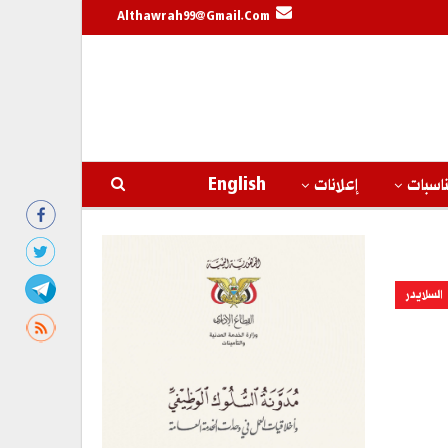
Althawrah99@gmail.com
اسبات
إعلانات
English
السلايدر