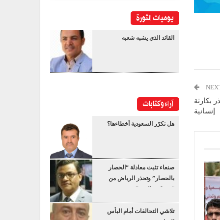
يوميات الثورة
القائد الذي يشبه شعبه
NEX
ر بكارثة
آراء وكتابات
إنسانية
هل تكرّر السعودية أخطاءها؟
صنعاء تثبت معادلة “الحصار
بالحصار” وتحذر الرياض من
“عسكرة البحر”
تلاشي التحالفات أمام البأس