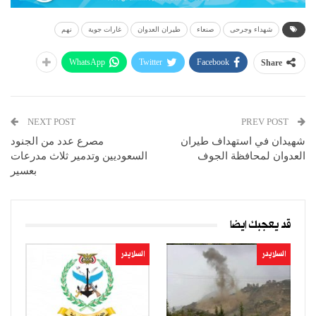
شهداء وجرحى
صنعاء
طيران العدوان
غارات جوية
نهم
WhatsApp
Twitter
Facebook
Share
NEXT POST
PREV POST
شهيدان في استهداف طيران
مصرع عدد من الجنود
العدوان لمحافظة الجوف
السعوديين وتدمير ثلاث مدرعات
بعسير
قد يعجبك ايضا
السلايدر
السلايدر