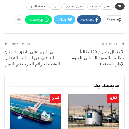
سنحان
صنعاء
طيران العدوان
غارات
منطقة السواد
WhatsApp
Twitter
Facebook
Share
NEXT POST
PREV POST
الاحتفال بتخرج 120 طالباً
رأي اليوم: على ناطق العدوان
وطالبة بالمعهد الوطني للعلوم
التوقف عن أساليب التضليل
الإدارية بصنعاء
البشعة لجرائم الحرب في اليمن
قد يعجبك ايضا
تقارير
تقارير