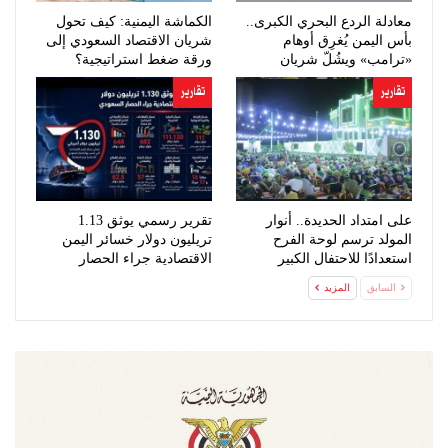
معادلة الردع البحري الكبرى..
الكماشة اليمنية: كيف تحول
بأس اليمن يُغرِق أوهام
شريان الاقتصاد السعودي إلى
«ترامب» ويشُلّ شريان
ورقة ضغط استراتيجية؟
النفط…
تقارير
تقارير
على امتداد الحديدة.. أنوار
تقرير رسمي يوثق 1.13
المولد ترسم لوحة الفرح
تريليون دولار خسائر اليمن
استعدادًا للاحتفال الكبير
الاقتصادية جراء الحصار
السعودي
السابق
المزيد