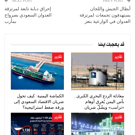
NEXT POST
PREV POST
أبطال الجيش واللجان
إحراق دبابة تابعة لمرتزقة
يستهدفون تجمعات لمرتزقة
العدوان السعودي بصرواح
العدوان في الوازعية بتعز
بمأرب
قد يعجبك ايضا
تقارير
تقارير
معادلة الردع البحري الكبرى..
الكماشة اليمنية: كيف تحول
بأس اليمن يُغرِق أوهام
شريان الاقتصاد السعودي إلى
«ترامب» ويشُلّ شريان
ورقة ضغط استراتيجية؟
النفط…
تقارير
تقارير