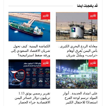
قد يعجبك ايضا
تقارير
تقارير
معادلة الردع البحري الكبرى..
الكماشة اليمنية: كيف تحول
بأس اليمن يُغرِق أوهام
شريان الاقتصاد السعودي إلى
«ترامب» ويشُلّ شريان
ورقة ضغط استراتيجية؟
النفط…
تقارير
تقارير
على امتداد الحديدة.. أنوار
تقرير رسمي يوثق 1.13
المولد ترسم لوحة الفرح
تريليون دولار خسائر اليمن
استعدادًا للاحتفال الكبير
الاقتصادية جراء الحصار