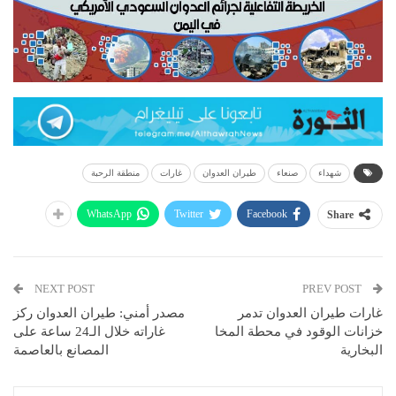
شهداء
صنعاء
طيران العدوان
غارات
منطقة الرحبة
WhatsApp
Twitter
Facebook
Share
NEXT POST
PREV POST
غارات طيران العدوان تدمر
مصدر أمني: طيران العدوان ركز
خزانات الوقود في محطة المخا
غاراته خلال الـ24 ساعة على
البخارية
المصانع بالعاصمة