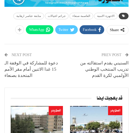
الاجهزة الامنية
العاصمة صنعاء
جرائم اغتيالات
متابعة عناصر ارهابية
WhatsApp
Twitter
Facebook
Share
NEXT POST
PREV POST
السنيني يقدم استقالته من
دعوة للمشاركة في الوقفة الـ
تدريب المنتخب الوطني
15 غدا الاثنين أمام مقر الأمم
الأولمبي لكرة القدم
المتحدة بصنعاء
قد يعجبك ايضا
السلايدر
السلايدر