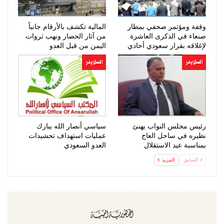
وقفة ومؤتمر صحفي بمطار
المالية تكشف بالأرقام جانباً
صنعاء في الذكرى العاشرة
من آثار الحصار ونهب ثروات
لإغلاقه بقرار سعودي أحادي
اليمن من قبل العدو
السعودي…
السلايدر
السلايدر
رئيس مجلس النواب يهنئ
سياسي أنصار الله يبارك
نظيره في ساحل العاج
عمليات استهداف تحشيدات
بمناسبة عيد الاستقلال
العدو السعودي
السابق
المزيد