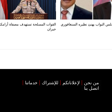
س النواب يهنئ نظيره السنغافوري
القوات المسلحة تستهدف مصفاة أرامك
جيزان
من نحن
لإعلاناتكم
للإشتراك
خدماتنا
اتصل بنا