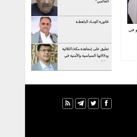
العالمي”
فاتورة العِنـاد الباهظـة
و في
تعليق على (معاهدة مكة) الثلاثية
ودلالاتها السياسية والأمنية في
هذا التوقيت