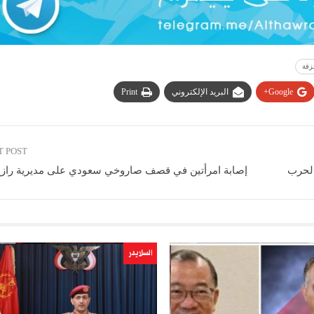
زقة
Google+
البريد الإلكتروني
Print
T POST
إصابة امرأتين في قصف صاروخي سعودي على مديرية راز
السلايدر