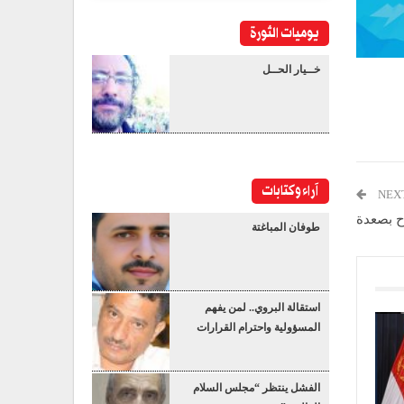
يوميات الثورة
خــيار الحــل
آراء وكتابات
NEX
ح بصعدة
طوفان المباغتة
استقالة البروي.. لمن يفهم
المسؤولية واحترام القرارات
الفشل ينتظر “مجلس السلام