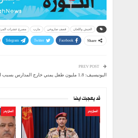
الجيش واللجان
قصف صاروخي
مارب
مصرع عشرات المرت
Telegram
Twitter
Facebook
Share
PREV POST
اليونيسيف: 1.8 مليون طفل يمني خارج المدارس بسبب الحرب
قد يعجبك ايضا
السلايدر
السلايدر