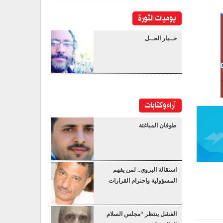
يوميات الثورة
خــيار الحــل
آراء وكتابات
طوفان المباغتة
استقالة البروي.. لمن يفهم
المسؤولية واحترام القرارات
الفشل ينتظر “مجلس السلام