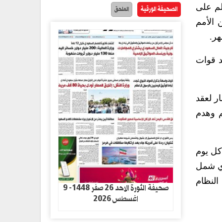
لم على
الصحيفة الورقية
الملحق
 الأمم
هر.
د قوات
ر لعقد
م وهدم
كل يوم
ذي شمل
النظام
صحيفة الثورة الاحد 26 صفر 1448- 9
اغسطس 2026