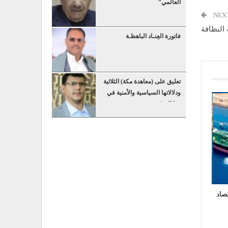
العالمي”
NEX
النظافة
فاتورة العِنـاد الباهظـة
تعليق على (معاهدة مكة) الثلاثية
ودلالاتها السياسية والأمنية في
هذا التوقيت
صاد