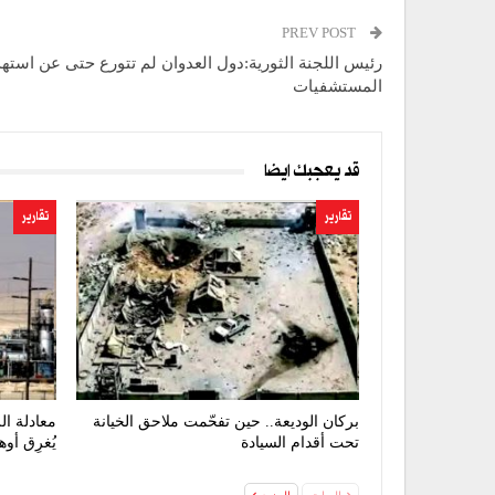
PREV POST
رئيس اللجنة الثورية:دول العدوان لم تتورع حتى عن استه
المستشفيات
قد يعجبك ايضا
تقارير
تقارير
بركان الوديعة.. حين تفحّمت ملاحق الخيانة
معادلة ال
تحت أقدام السيادة
يُغرِق أو