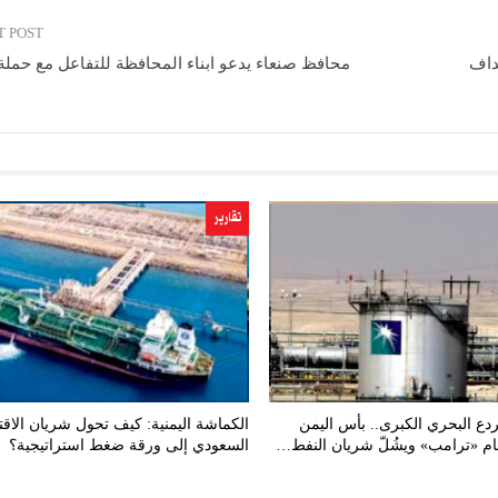
T POST
داف
محافظ صنعاء يدعو ابناء المحافظة للتفاعل مع حملة 
تقارير
ردع البحري الكبرى.. بأس اليمن
الكماشة اليمنية: كيف تحول شريان الاقت
هام «ترامب» ويشُلّ شريان النفط…
السعودي إلى ورقة ضغط استراتيجية؟