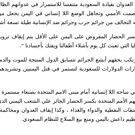
عدوان بقيادة السعودية متنفسا للاستمرار في عدوانهم الظا
 الصمت الأممي وتجاهل الوضع اللا إنساني في اليمن يجعل من
به التحالف من جرائم حرب وجرائم ضد الإنسانية طيلة تسعة أش
 وكسر الحصار المفروض على اليمن على الأقل يتم إيقاف تزوي
ا التي تعبث كل يوم بأشلاء أطفالنا ويفتك بأجسادنا “.
تكب بحقهم أبشع الجرائم تتسابق الدول المنتجة للموت والدما
ارات الدولارات للسعودية لتستمر في قتل اليمنيين وتشريده
 ساحة اللا إنسانية أمام مبنى الامم المتحدة بصنعاء مستمرة 
متهم الأمم المتحدة بكسر الحصار الجائر على الشعب اليمني ال
قات النفطية والدواء والغذاء ، وكذا إيقاف العدوان ومحاكمة 
م داعش باليمن ومنع بيع السلاح للنظام السعودي.