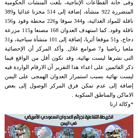
وفی خانة القطاعات الإنتاجیة، بلغت المنشآت الحکومیة
المتضررة 922 منشأة، إضافة إلی 514 مخزنا غذائیا و389
ناقلة للمواد الغذائیة، و344 سوقا و226 محطة وقود و156
ناقلة وقود. کما استهدف العدوان 168 مصنعا و115 مزرعة
دجاج، و51 موقعا أثریا، إضافة إلی 101 منشأة سیاحیة، و31
ملعبا ریاضیا و7 صوامع غلال. وأکد المرکز أن الإحصائیة
التی نشرها لیست نهائیة، وقد تکون أقل من الواقع فیما
ذکر القائمین علی اعداء هذا التقریر أن الارقام الواردة فیه
لیست نهائیة بسبب استمرار العدوان الهمجی علی الیمن
إضافة إلی عدم تمکن فرق المرکز الوصول إلی بعض
الاماکن والمناطق المنکوبة .
*وكالة ارنا