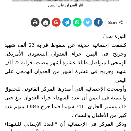
اثار العدوان على اليمن
Share
الثورة نت /
کشفت إحصائیة حدیثة عن سقوط قرابة 22 ألف شهید
وجریح فی الیمن جراء العدوان السعودی الأمریکی
الهمجی المتواصل طیلة عشرة أشهر مضت، قرابة 22 ألف
شهید وجریح فی عشرة أشهر من العدوان الهمجی علی
الیمن
وأوضحت الإحصائیة التی أصدرها المرکز القانونی للحقوق
والتنمیة فی الیمن أن عدد الشهداء جراء العدوان بلغ حتی
12 دیسمبر الجاری 7411 شهیدا فیما جرح 13846 بینهم عدد
کبیر من الأطفال والنساء .
وذکر المرکز فی الإحصائیة أن “العدد الإجمالی للشهداء