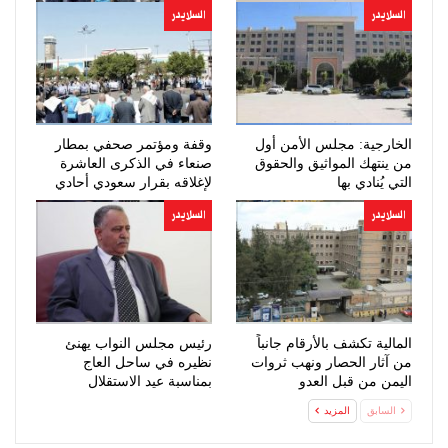
السلايدر
السلايدر
الخارجية: مجلس الأمن أول
وقفة ومؤتمر صحفي بمطار
من ينتهك المواثيق والحقوق
صنعاء في الذكرى العاشرة
التي يُنادي بها
لإغلاقه بقرار سعودي أحادي
السلايدر
السلايدر
المالية تكشف بالأرقام جانباً
رئيس مجلس النواب يهنئ
من آثار الحصار ونهب ثروات
نظيره في ساحل العاج
اليمن من قبل العدو
بمناسبة عيد الاستقلال
السعودي…
السابق
المزيد