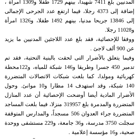
المدنیین بلغ 7411 شهیدا، بینهم 1729 طفلاً و1309 امرأة ،
إضافة إلی 4373 رجلا، فیما ارتفع عدد الجرحی الإجمالی
إلی 13846 جریحا مدنیا، بینهم 1492 طفلا، و1326 امرأة
و11028 رجلا.
ووفقا للإحصائیة، فقد بلغ عدد اللاجئین المدنیین ما یزید
عن 900 ألف لاجئ .
وفیما یتعلق بالأضرار التی لحقت بالبنیة التحتیة، فقد تم
تدمیر 450 جسرا وطریقا و146 شبکة للمیاه، و122محطة
کهربائیة ومولدا، کما بلغت شبکات الاتصالات المتضررة
140 شبکة، وقد استهدف 14 مطارا و10 موانئ. وحول
الأضرار المادیة أیضا أوضحت الإحصائیة أن عدد المنازل
المتضررة والمدمرة بلغ 319957 منزلا، فیما بلغت المساجد
المتضررة جراء العدوان 506 مسجداً، والمدارس المتوقفة
سجلت 3750 مدرسة، و36 جامعة، و229 مستشفی ووحدة
صحیة، و16 مؤسسة إعلامیة .