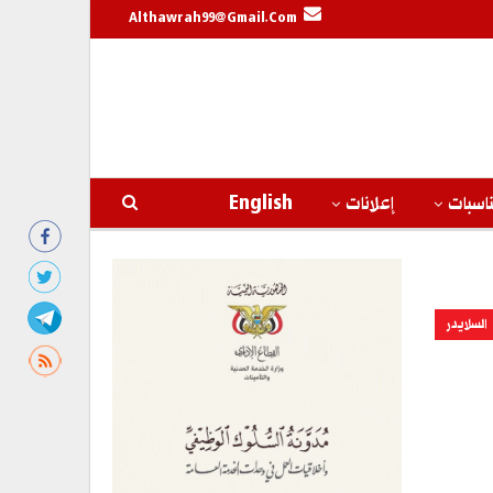
Althawrah99@gmail.com
اسبات
إعلانات
English
السلايدر