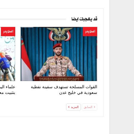
قد يعجبك ايضا
السلايدر
السلايدر
القوات المسلحة تستهدف سفينة نفطية
علماء الي
سعودية في خليج عدن
بتثبيت مع
السابق
المزيد