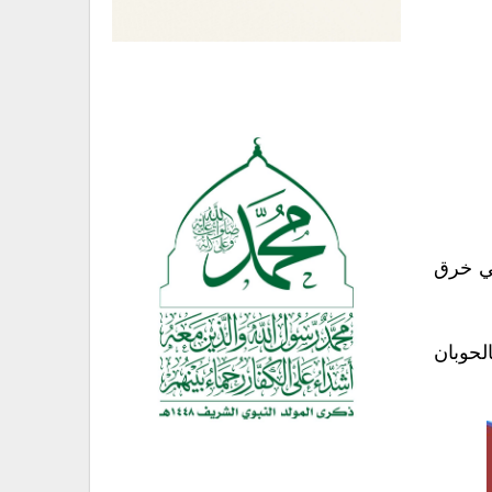
في خرق
لحوبان