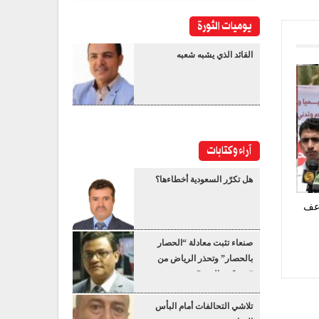
يوميات الثورة
القائد الذي يشبه شعبه
آراء وكتابات
هل تكرّر السعودية أخطاءها؟
اعف
صنعاء تثبت معادلة “الحصار
بالحصار” وتحذر الرياض من
“عسكرة البحر”
تلاشي التحالفات أمام البأس