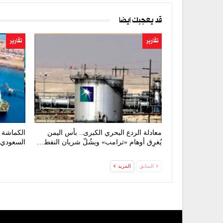
قد يعجبك ايضا
تقارير
تقارير
معادلة الردع البحري الكبرى.. بأس اليمن
الكماشة ا
يُغرِق أوهام «ترامب» ويشُلّ شريان النفط…
السعودي 
السابق
المزيد