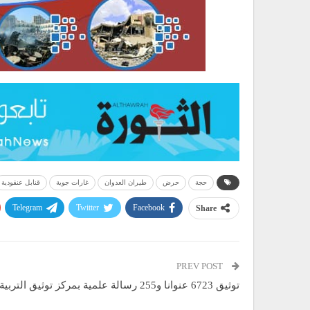
حجة
حرض
طيران العدوان
غارات جوية
قنابل عنقودية
Telegram
Twitter
Facebook
Share
PREV POST
توثيق 6723 عنوانا و255 رسالة علمية بمركز توثيق التربية والتعليم