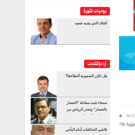
يوميات الثورة
القائد الذي يشبه شعبه
آراء وكتابات
هل تكرّر السعودية أخطاءها؟
صنعاء تثبت معادلة “الحصار
بالحصار” وتحذر الرياض من
NEX
“عسكرة البحر”
7th Aggr
تلاشي التحالفات أمام البأس