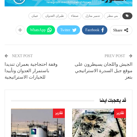
بني مطر
تدمير منازل
صنعاء
طيران العدوان
عيبان
WhatsApp
Twitter
Facebook
Share
NEXT POST
PREV POST
الجيش واللجان يسيطرون على
وقفة احتجاجية بعمران تنديدا
موقع جبل السدرة الاستراتيجي
باستمرار العدوان وتأييدا
بتعز
للخيارات الاستراتيجية
قد يعجبك ايضا
تقارير
تقارير