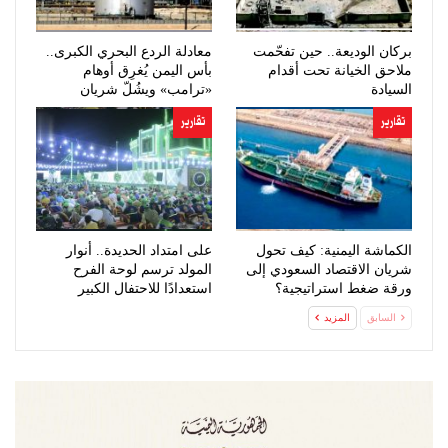
بركان الوديعة.. حين تفحّمت
معادلة الردع البحري الكبرى..
ملاحق الخيانة تحت أقدام
بأس اليمن يُغرِق أوهام
السيادة
«ترامب» ويشُلّ شريان
النفط…
تقارير
تقارير
الكماشة اليمنية: كيف تحول
على امتداد الحديدة.. أنوار
شريان الاقتصاد السعودي إلى
المولد ترسم لوحة الفرح
ورقة ضغط استراتيجية؟
استعدادًا للاحتفال الكبير
السابق
المزيد