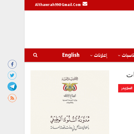
Althawrah99@gmail.com
اسبات
إعلانات
English
ات
السلايدر