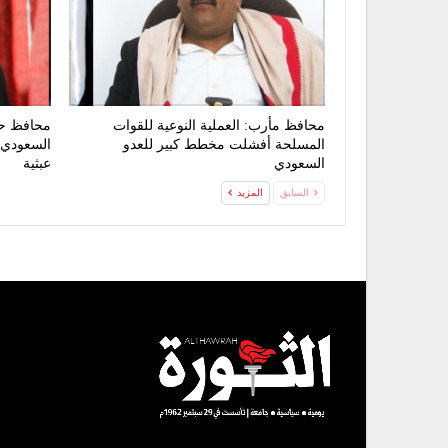
محافظ مأرب: العملية النوعية للقوات
محافظ حض
المسلحة أفشلت مخطط كبير للعدو
السعودي 
السعودي
عبثية
السابق
المزيد