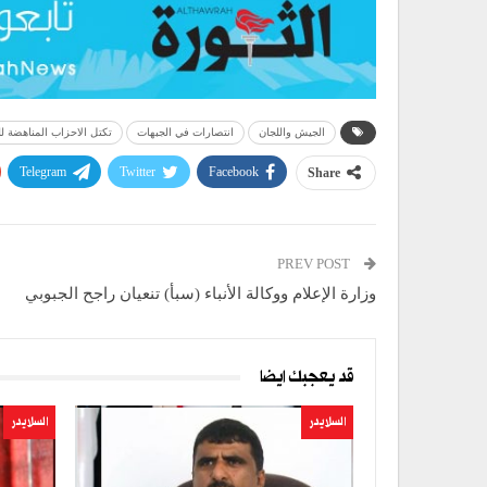
الجيش واللجان
انتصارات في الجبهات
تكتل الاحزاب المناهضة ل
Telegram
Twitter
Facebook
Share
PREV POST
وزارة الإعلام ووكالة الأنباء (سبأ) تنعيان راجح الجبوبي
قد يعجبك ايضا
السلايدر
السلايدر