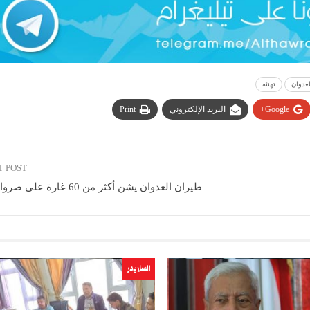
لعدوان
تهنئه
Google+
البريد الإلكتروني
Print
T POST
طيران العدوان يشن أكثر من 60 غارة على صرواح بمأرب
السلايدر