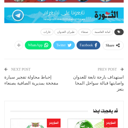
امانة العاصمة
صنعاء
طيران العدوان
غارات
WhatsApp
Twitter
Facebook
Share
NEXT POST
PREV POST
استهداف بارجة تابعة للعدوان
إحباط محاولة تفجير سيارة
واصابتها قبالة سواحل المخا
مفخخة بمديرية الصافية بصنعاء
بتعز
قد يعجبك ايضا
السلايدر
السلايدر