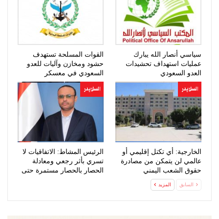
سياسي أنصار الله يبارك
القوات المسلحة تستهدف
عمليات استهداف تحشيدات
حشود ومخازن وآليات للعدو
العدو السعودي
السعودي في معسكر
“صحن…
السلايدر
السلايدر
الخارجية: أي تكتل إقليمي أو
الرئيس المشاط: الاتفاقيات لا
عالمي لن يتمكن من مصادرة
تسري بأثر رجعي ومعادلة
حقوق الشعب اليمني
الحصار بالحصار مستمرة حتى
المشروعة
تحقق…
السابق
المزيد