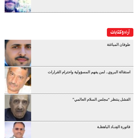
آراء وكتابات
طوفان المباغتة
استقالة البروي.. لمن يفهم المسؤولية واحترام القرارات
الفشل ينتظر “مجلس السلام العالمي”
فاتورة العِنـاد الباهظـة