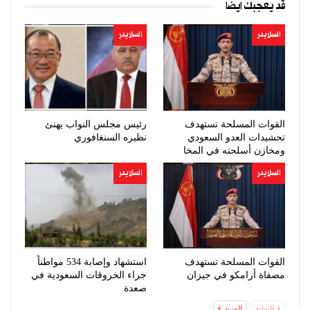
قد يعجبك ايضا
السلايدر
السلايدر
القوات المسلحة تستهدف
رئيس مجلس النواب يهنئ
تحشيدات العدو السعودي
نظيره السنغافوري
ومخازن أسلحته في المخا
السلايدر
السلايدر
القوات المسلحة تستهدف
استشهاد وإصابة 534 مواطناً
مصفاة أرامكو في جيزان
جراء الخروقات السعودية في
صعدة
السابق
المزيد